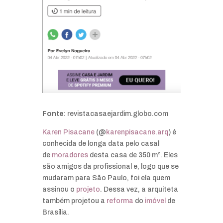
Fonte
: revistacasaejardim.globo.com
Karen Pisacane
(@
karenpisacane.arq
) é
conhecida de longa data pelo casal
de
moradores
desta casa de 350 m². Eles
são amigos da profissional e, logo que se
mudaram para São Paulo, foi ela quem
assinou o
projeto
. Dessa vez, a arquiteta
também projetou a
reforma
do
imóvel
de
Brasília.